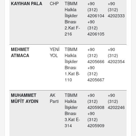
KAYIHAN PALA
CHP
TBMM
+90
+90
Halkla
(312)
(312)
İlişkiler
4206104
4202333
Binası
+90
2.Kat F-
(312)
216
4206105
MEHMET
YENİ
TBMM
+90
+90
ATMACA
YOL
Halkla
(312)
(312)
İlişkiler
4205666
4202354
Binası
+90
1.Kat B-
(312)
110
4205667
MUHAMMET
AK
TBMM
+90
+90
MÜFİT AYDIN
Parti
Halkla
(312)
(312)
İlişkiler
4205908
4202246
Binası
+90
3.Kat E-
(312)
314
4205909