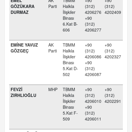
EMEL
AK
TBMM
+90
+90
GÖZÜKARA
Parti
Halkla
(312)
(312)
DURMAZ
İlişkiler
4206276
4202409
Binası
+90
6.Kat B-
(312)
606
4206277
EMİNE YAVUZ
AK
TBMM
+90
+90
GÖZGEÇ
Parti
Halkla
(312)
(312)
İlişkiler
4206086
4202327
Binası
+90
5.Kat D-
(312)
502
4206087
FEVZİ
MHP
TBMM
+90
+90
ZIRHLIOĞLU
Halkla
(312)
(312)
İlişkiler
4206010
4202291
Binası
+90
5.Kat F-
(312)
509
4206011