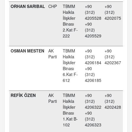
ORHAN SARIBAL
CHP
TBMM
+90
+90
Halkla
(312)
(312)
İlişkiler
4205528
4202075
Binası
+90
2.Kat F-
(312)
222
4205529
OSMAN MESTEN
AK
TBMM
+90
+90
Parti
Halkla
(312)
(312)
İlişkiler
4206184
4202367
Binası
+90
6.Kat F-
(312)
612
4206185
REFİK ÖZEN
AK
TBMM
+90
+90
Parti
Halkla
(312)
(312)
İlişkiler
4206322
4202428
Binası
+90
1.Kat B-
(312)
102
4206323