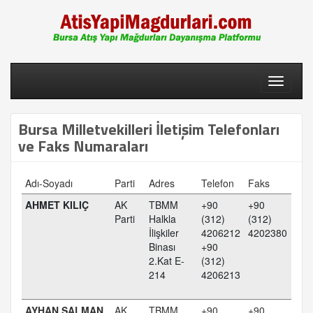
Toggle
navigati
Bursa Milletvekilleri İletişim Telefonları
ve Faks Numaraları
Adı-Soyadı
Parti
Adres
Telefon
Faks
AHMET KILIÇ
AK
TBMM
+90
+90
Parti
Halkla
(312)
(312)
İlişkiler
4206212
4202380
Binası
+90
2.Kat E-
(312)
214
4206213
AYHAN SALMAN
AK
TBMM
+90
+90