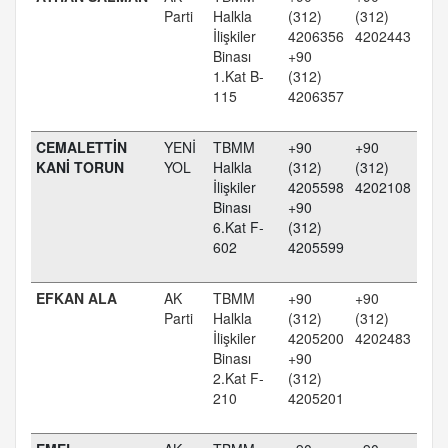
Parti
Halkla
(312)
(312)
İlişkiler
4206356
4202443
Binası
+90
1.Kat B-
(312)
115
4206357
CEMALETTİN
YENİ
TBMM
+90
+90
KANİ TORUN
YOL
Halkla
(312)
(312)
İlişkiler
4205598
4202108
Binası
+90
6.Kat F-
(312)
602
4205599
EFKAN ALA
AK
TBMM
+90
+90
Parti
Halkla
(312)
(312)
İlişkiler
4205200
4202483
Binası
+90
2.Kat F-
(312)
210
4205201