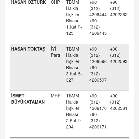
HASAN ÖZTÜRK
CHP
TBMM
+90
+90
Halkla
(312)
(312)
İlişkiler
4206444
4202262
Binası
+90
1.Kat F-
(312)
125
4206445
HASAN TOKTAŞ
İYİ
TBMM
+90
+90
Parti
Halkla
(312)
(312)
İlişkiler
4206596
4202593
Binası
+90
3.Kat B-
(312)
327
4206597
İSMET
MHP
TBMM
+90
+90
BÜYÜKATAMAN
Halkla
(312)
(312)
İlişkiler
4206170
4202361
Binası
+90
2.Kat D-
(312)
204
4206171