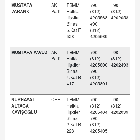
MUSTAFA
AK
TBMM
+90
+90
VARANK
Parti
Halkla
(312)
(312)
İlişkiler
4205568
4202058
Binası
+90
5.Kat F-
(312)
528
4205569
MUSTAFA YAVUZ
AK
TBMM
+90
+90
Parti
Halkla
(312)
(312)
İlişkiler
4205800
4202493
Binası
+90
4.Kat B-
(312)
417
4205801
NURHAYAT
CHP
TBMM
+90
+90
ALTACA
Halkla
(312)
(312)
KAYIŞOĞLU
İlişkiler
4205404
4202039
Binası
+90
2.Kat B-
(312)
228
4205405