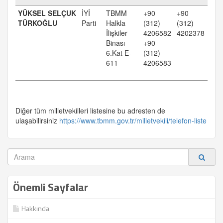
YÜKSEL SELÇUK
İYİ
TBMM
+90
+90
TÜRKOĞLU
Parti
Halkla
(312)
(312)
İlişkiler
4206582
4202378
Binası
+90
6.Kat E-
(312)
611
4206583
Diğer tüm milletvekilleri listesine bu adresten de
ulaşabilirsiniz
https://www.tbmm.gov.tr/milletvekili/telefon-liste
Önemli Sayfalar
Hakkında