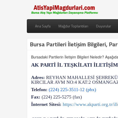
Ana Sayfa
Mağdur Toplantıları
Duyurular
Bursa Partileri İletişim Bilgileri, Pa
Bursadaki Partilerin İletişim Bilgileri Neledir? Aşağıdan 
AK PARTİ İL TEŞKİLATI İLETİŞİ
Adres:
REYHAN MAHALLESİ ŞEHREKÜ
KIRCILAR AVM NO:4 KAT:2 OSMANGAZ
Telefon:
(224) 225-3511-12 (pbx)
Fax:
(224) 225-5275 (fax)
İnternet Sitesi:
https://www.akparti.org.tr/ill