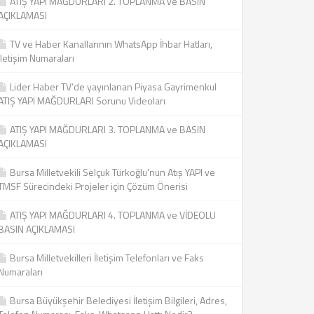
ATIŞ YAPI MAĞDURLARI 2. TOPLANMA ve BASIN
AÇIKLAMASI
TV ve Haber Kanallarının WhatsApp İhbar Hatları,
İletişim Numaraları
Lider Haber TV’de yayınlanan Piyasa Gayrimenkul
ATIŞ YAPI MAĞDURLARI Sorunu Videoları
ATIŞ YAPI MAĞDURLARI 3. TOPLANMA ve BASIN
AÇIKLAMASI
Bursa Milletvekili Selçuk Türkoğlu'nun Atış YAPI ve
TMSF Sürecindeki Projeler için Çözüm Önerisi
ATIŞ YAPI MAĞDURLARI 4. TOPLANMA ve VİDEOLU
BASIN AÇIKLAMASI
Bursa Milletvekilleri İletişim Telefonları ve Faks
Numaraları
Bursa Büyükşehir Belediyesi İletişim Bilgileri, Adres,