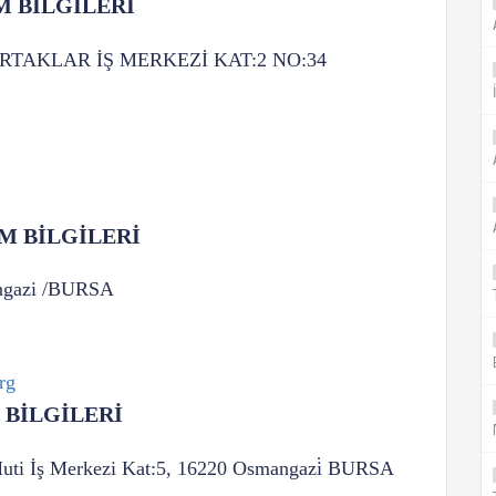
İM BİLGİLERİ
RTAKLAR İŞ MERKEZİ KAT:2 NO:34
İM BİLGİLERİ
angazi /BURSA
rg
M BİLGİLERİ
ti İş Merkezi Kat:5, 16220 Osmangazi̇ BURSA