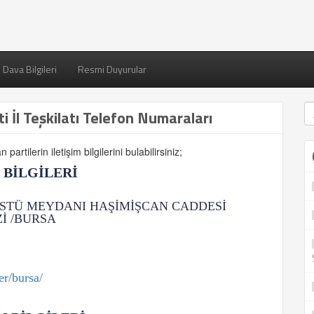
Dava Bilgileri
Resmi Duyurular
rti İl Teşkilatı Telefon Numaraları
partilerin iletişim bilgilerini bulabilirsiniz;
M BİLGİLERİ
STÜ MEYDANI HAŞİMİŞCAN CADDESİ
İ /BURSA
er/bursa/