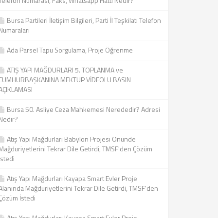
Telefon Numarası, Faks, Whatsapp Hattı Nedir?
Bursa Partileri İletişim Bilgileri, Parti İl Teşkilatı Telefon
Numaraları
Ada Parsel Tapu Sorgulama, Proje Öğrenme
ATIŞ YAPI MAĞDURLARI 5. TOPLANMA ve
CUMHURBAŞKANINA MEKTUP VİDEOLU BASIN
AÇIKLAMASI
Bursa 50. Asliye Ceza Mahkemesi Nerededir? Adresi
Nedir?
Atış Yapı Mağdurları Babylon Projesi Önünde
Mağduriyetlerini Tekrar Dile Getirdi, TMSF'den Çözüm
İstedi
Atış Yapı Mağdurları Kayapa Smart Evler Proje
Alanında Mağduriyetlerini Tekrar Dile Getirdi, TMSF'den
Çözüm İstedi
Atış Yapı Mağdurları Kayapa Smart Evler Proje