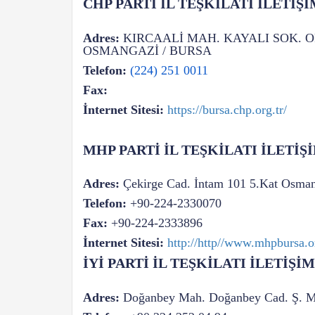
CHP PARTİ İL TEŞKİLATI İLETİŞ
Adres:
KIRCAALİ MAH. KAYALI SOK. O
OSMANGAZİ / BURSA
Telefon:
(224) 251 0011
Fax:
İnternet Sitesi:
https://bursa.chp.org.tr/
MHP PARTİ İL TEŞKİLATI İLETİŞ
Adres:
Çekirge Cad. İntam 101 5.Kat Osm
Telefon:
+90-224-2330070
Fax:
+90-224-2333896
İnternet Sitesi:
http://http//www.mhpbursa.o
İYİ PARTİ İL TEŞKİLATI İLETİŞİ
Adres:
Doğanbey Mah. Doğanbey Cad. Ş. Mu